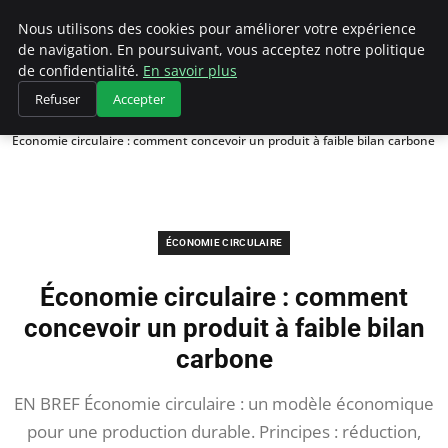
Climategatecountryclub.com
Nous utilisons des cookies pour améliorer votre expérience
de navigation. En poursuivant, vous acceptez notre politique
de confidentialité.
En savoir plus
Refuser
Accepter
Accueil
Économie circulaire
Économie circulaire : comment concevoir un produit à faible bilan carbone
ÉCONOMIE CIRCULAIRE
Économie circulaire : comment
concevoir un produit à faible bilan
carbone
EN BREF Économie circulaire : un modèle économique
pour une production durable. Principes : réduction,