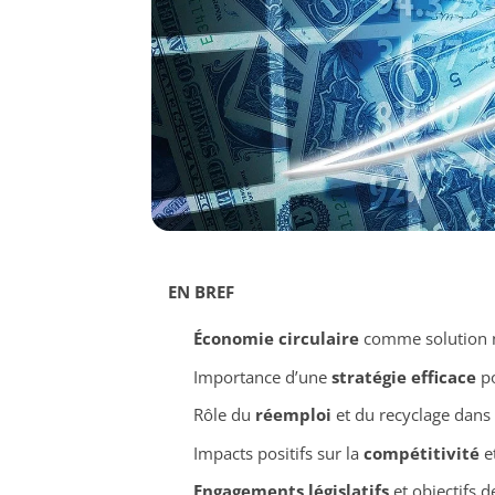
EN BREF
Économie circulaire
comme solution no
Importance d’une
stratégie efficace
po
Rôle du
réemploi
et du recyclage dans 
Impacts positifs sur la
compétitivité
et
Engagements législatifs
et objectifs 