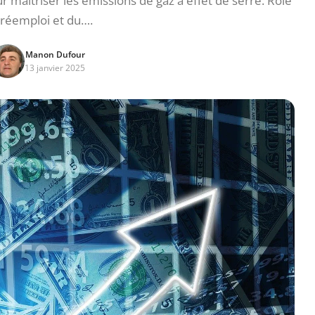
r maîtriser les émissions de gaz à effet de serre. Rôle
 réemploi et du….
Manon Dufour
13 janvier 2025