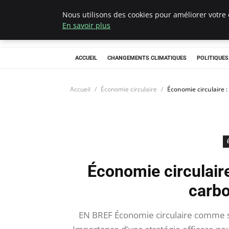
Nous utilisons des cookies pour améliorer votre 
Climategatecoun
En savoir plus
ACCUEIL
CHANGEMENTS CLIMATIQUES
POLITIQUE
Accueil
Économie circulaire
Économie circulaire :
Économie circulaire
carbo
EN BREF Économie circulaire comme so