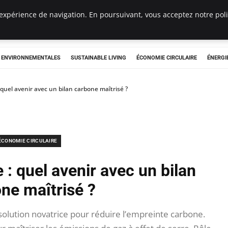
expérience de navigation. En poursuivant, vous acceptez notre polit
tryclub.com
S ENVIRONNEMENTALES
SUSTAINABLE LIVING
ÉCONOMIE CIRCULAIRE
ÉNERGI
 quel avenir avec un bilan carbone maîtrisé ?
ÉCONOMIE CIRCULAIRE
 : quel avenir avec un bilan
ne maîtrisé ?
lution novatrice pour réduire l’empreinte carbone.