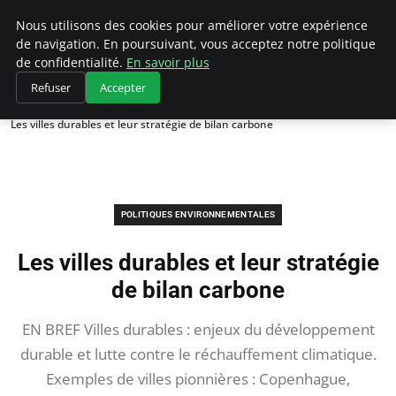
Climategatecountryclub.com
Nous utilisons des cookies pour améliorer votre expérience
de navigation. En poursuivant, vous acceptez notre politique
de confidentialité.
En savoir plus
Refuser
Accepter
Accueil
Politiques environnementales
Les villes durables et leur stratégie de bilan carbone
POLITIQUES ENVIRONNEMENTALES
Les villes durables et leur stratégie
de bilan carbone
EN BREF Villes durables : enjeux du développement
durable et lutte contre le réchauffement climatique.
Exemples de villes pionnières : Copenhague,