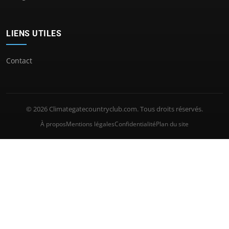
LIENS UTILES
Contact
© 2026 Climategatecountryclub.com. Tous droits réservés.
À propos
Mentions légales
Confidentialité
Plan du site