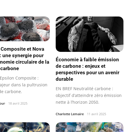
 Composite et Nova
: une synergie pour
Économie à faible émission
nomie circulaire de la
de carbone : enjeux et
e carbone
perspectives pour un avenir
Epsilon Composite :
durable
ajeur dans la pultrusion
EN BREF Neutralité carbone :
 de carbone.
objectif d’atteindre zéro émission
nette à l’horizon 2050.
our
18 avril 2025
Charlotte Lemaire
11 avril 2025