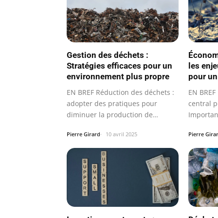
Gestion des déchets :
Économi
Stratégies efficaces pour un
les enj
environnement plus propre
pour un
EN BREF Réduction des déchets :
EN BREF 
adopter des pratiques pour
central 
diminuer la production de
Importa
déchets.
durable
Pierre Girard
10 avril 2025
Pierre Gira