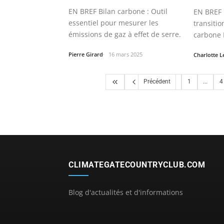
EN BREF Bilan carbone : Outil
EN BREF 
essentiel pour mesurer les
transitio
émissions de gaz à effet de serre.
carbone 
de…
Pierre Girard
16 mars 2025
Charlotte 
Précédent
1
...
4
CLIMATEGATECOUNTRYCLUB.COM
Blog d'actualités et d'informations