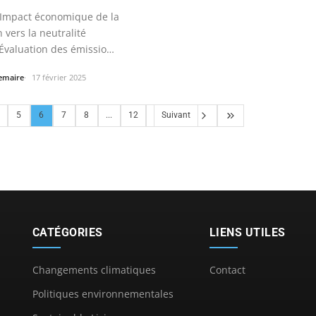
Impact économique de la
n vers la neutralité
Évaluation des émissions
Lemaire
17 février 2025
5
6
7
8
...
12
Suivant
CATÉGORIES
LIENS UTILES
Changements climatiques
Contact
Politiques environnementales