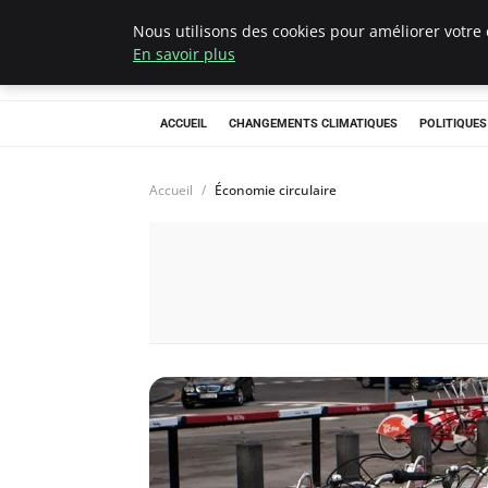
Nous utilisons des cookies pour améliorer votre 
Climategatecoun
En savoir plus
ACCUEIL
CHANGEMENTS CLIMATIQUES
POLITIQUE
Accueil
Économie circulaire