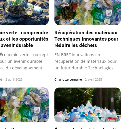
e verte : comprendre
Récupération des matériaux :
eux et les opportunités
Techniques innovantes pour
 avenir durable
réduire les déchets
Économie verte : concept
EN BREF Innovations en
pour un avenir durable
récupération de matériaux pour
nce du développement
un futur durable Technologies
…
avancées de tri…
rd
2 avril 2025
Charlotte Lemaire
2 avril 2025