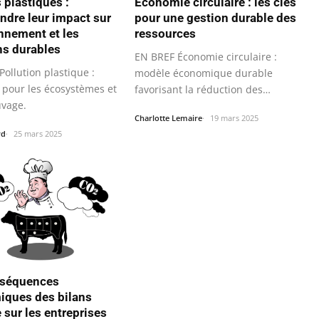
 plastiques :
Économie circulaire : les clés
dre leur impact sur
pour une gestion durable des
onnement et les
ressources
ns durables
EN BREF Économie circulaire :
ollution plastique :
modèle économique durable
pour les écosystèmes et
favorisant la réduction des
uvage.
déchets.
Charlotte Lemaire
19 mars 2025
rd
25 mars 2025
nséquences
ques des bilans
 sur les entreprises