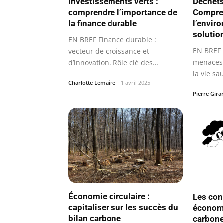
Investissements verts :
Déchets
comprendre l’importance de
Compren
la finance durable
l’envir
solutio
EN BREF Finance durable :
EN BREF P
vecteur de croissance et
menaces 
d’innovation. Rôle clé des
la vie sa
investissements verts…
Charlotte Lemaire
1 avril 2025
Pierre Gira
Économie circulaire :
Les co
capitaliser sur les succès du
économi
bilan carbone
carbone