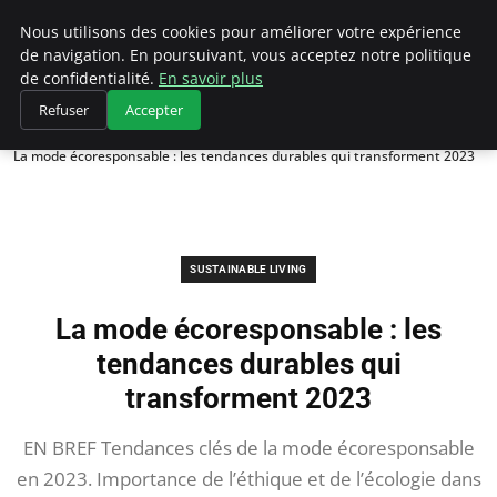
Climategatecountryclub.com
Nous utilisons des cookies pour améliorer votre expérience
de navigation. En poursuivant, vous acceptez notre politique
de confidentialité.
En savoir plus
Refuser
Accepter
Accueil
Sustainable Living
La mode écoresponsable : les tendances durables qui transforment 2023
SUSTAINABLE LIVING
La mode écoresponsable : les
tendances durables qui
transforment 2023
EN BREF Tendances clés de la mode écoresponsable
en 2023. Importance de l’éthique et de l’écologie dans