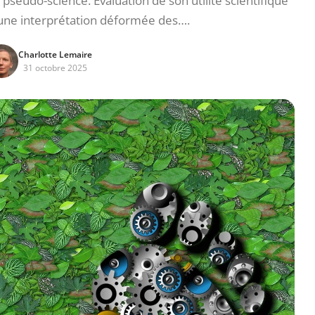
eudo-science. Évaluation de son utilité scientifique
’une interprétation déformée des….
Charlotte Lemaire
31 octobre 2025