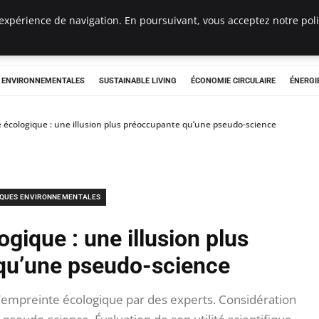
expérience de navigation. En poursuivant, vous acceptez notre polit
tryclub.com
S ENVIRONNEMENTALES
SUSTAINABLE LIVING
ÉCONOMIE CIRCULAIRE
ÉNERGI
 écologique : une illusion plus préoccupante qu’une pseudo-science
IQUES ENVIRONNEMENTALES
gique : une illusion plus
qu’une pseudo-science
d’empreinte écologique par des experts. Considération