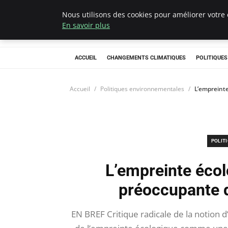
Nous utilisons des cookies pour améliorer votre 
Climategatecoun
En savoir plus
ACCUEIL
CHANGEMENTS CLIMATIQUES
POLITIQUE
Accueil
Politiques environnementales
L’empreinte
POLIT
L’empreinte écolo
préoccupante 
EN BREF Critique radicale de la notion 