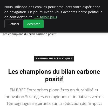
Climategatecountryclub.com
Nous utilisons des cookies pour améliorer votre expérience
de navigation. En poursuivant, vous acceptez notre politique
de confidentialité.
En savoir plus
Refuser
Accepter
Accueil
Changements climatiques
Les champions du bilan carbone positif
CHANGEMENTS CLIMATIQUES
Les champions du bilan carbone
positif
EN BREF Entreprises pionnières en durabilité et
innovation Stratégies écologiques et initiatives vertes
Témoignages inspirants sur la réduction de l’impact