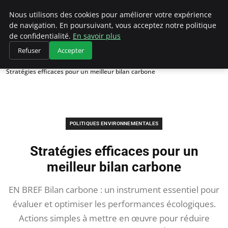
Climategatecountryclub.com
Nous utilisons des cookies pour améliorer votre expérience
de navigation. En poursuivant, vous acceptez notre politique
de confidentialité.
En savoir plus
Refuser
Accepter
Accueil
Politiques environnementales
Stratégies efficaces pour un meilleur bilan carbone
POLITIQUES ENVIRONNEMENTALES
Stratégies efficaces pour un
meilleur bilan carbone
EN BREF Bilan carbone : un instrument essentiel pour
évaluer et optimiser les performances écologiques.
Actions simples à mettre en œuvre pour réduire