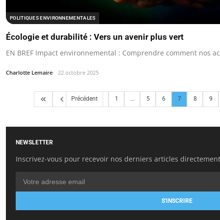
POLITIQUES ENVIRONNEMENTALES
Écologie et durabilité : Vers un avenir plus vert
EN BREF Impact environnemental : Comprendre comment nos acti
Charlotte Lemaire
22 octobre 2025
Précédent
1
...
5
6
7
8
9
NEWSLETTER
Inscrivez-vous pour recevoir nos derniers articles directement
S'INSCRIRE