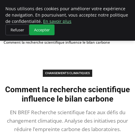
Climategatecountryclub.com
Nous utilisons des cookies pour améliorer votre expérience
de navigation. En poursuivant, vous acceptez notre politique
de confidentialité.
En savoir plus
Refuser
Accepter
Accueil
Changements climatiques
Comment la recherche scientifique influence le bilan carbone
CHANGEMENTS CLIMATIQUES
Comment la recherche scientifique
influence le bilan carbone
EN BREF Recherche scientifique face aux défis du
changement climatique. Analyse des initiatives pour
réduire l’empreinte carbone des laboratoires.