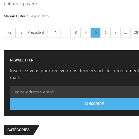
pollueur-payeur…
Manon Dufour
4 juin 2025
Précédent
1
...
3
4
5
6
7
...
20
NEWSLETTER
Inscrivez-vous pour recevoir nos derniers articles directement
mail.
S'INSCRIRE
CATÉGORIES