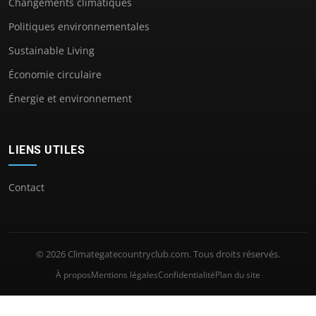
Changements climatiques
Politiques environnementales
Sustainable Living
Économie circulaire
Énergie et environnement
LIENS UTILES
Contact
© 2026 Climategatecountryclub.com. Tous droits réservés.
À propos
Mentions légales
Confidentialité
Plan du site