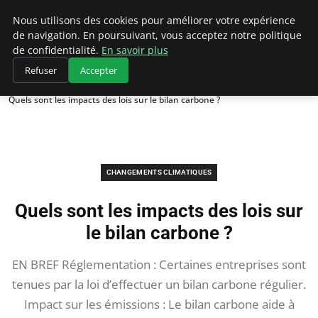
Climategatecountryclub.com
Nous utilisons des cookies pour améliorer votre expérience
de navigation. En poursuivant, vous acceptez notre politique
de confidentialité.
En savoir plus
Refuser
Accepter
Accueil
Changements climatiques
Quels sont les impacts des lois sur le bilan carbone ?
CHANGEMENTS CLIMATIQUES
Quels sont les impacts des lois sur
le bilan carbone ?
EN BREF Réglementation : Certaines entreprises sont
tenues par la loi d’effectuer un bilan carbone régulier.
Impact sur les émissions : Le bilan carbone aide à