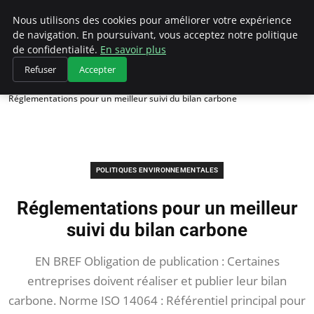
Climategatecountryclub.com
Nous utilisons des cookies pour améliorer votre expérience
de navigation. En poursuivant, vous acceptez notre politique
de confidentialité.
En savoir plus
Refuser
Accepter
Accueil
Politiques environnementales
Réglementations pour un meilleur suivi du bilan carbone
POLITIQUES ENVIRONNEMENTALES
Réglementations pour un meilleur
suivi du bilan carbone
EN BREF Obligation de publication : Certaines
entreprises doivent réaliser et publier leur bilan
carbone. Norme ISO 14064 : Référentiel principal pour