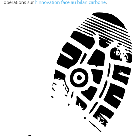
opérations sur
l’innovation face au bilan carbone
.