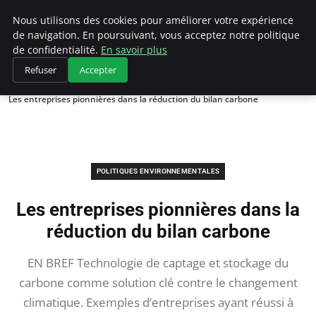
Climategatecountryclub.com
Nous utilisons des cookies pour améliorer votre expérience
de navigation. En poursuivant, vous acceptez notre politique
de confidentialité.
En savoir plus
Refuser
Accepter
Accueil
Politiques environnementales
Les entreprises pionnières dans la réduction du bilan carbone
POLITIQUES ENVIRONNEMENTALES
Les entreprises pionnières dans la
réduction du bilan carbone
EN BREF Technologie de captage et stockage du
carbone comme solution clé contre le changement
climatique. Exemples d’entreprises ayant réussi à