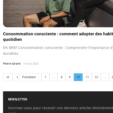
Consommation consciente : comment adopter des habit
quotidien
EN BREF Consommation consciente : Comprendre l’importance d
durables.
Pierre Girard
13 mai 2025
Précédent
1
...
8
9
10
11
12
...
NEWSLETTER
Inscrivez-vous pour recevoir nos derniers articles directement