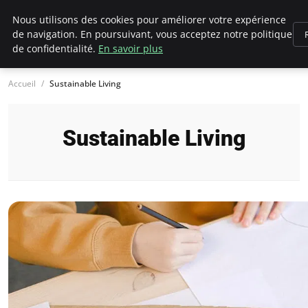
Climategatecountryclub.com
Nous utilisons des cookies pour améliorer votre expérience
de navigation. En poursuivant, vous acceptez notre politique
de confidentialité.
En savoir plus
Accueil
Sustainable Living
Sustainable Living