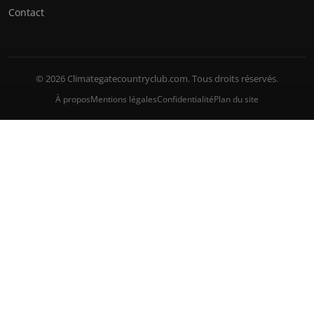
Contact
© 2026 Climategatecountryclub.com. Tous droits réservés.
À propos
Mentions légales
Confidentialité
Plan du site