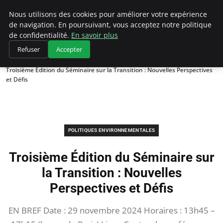
Climategatecountryclub.com
Nous utilisons des cookies pour améliorer votre expérience
de navigation. En poursuivant, vous acceptez notre politique
de confidentialité.
En savoir plus
Refuser
Accepter
Accueil
Politiques environnementales
Troisième Édition du Séminaire sur la Transition : Nouvelles Perspectives
et Défis
POLITIQUES ENVIRONNEMENTALES
Troisième Édition du Séminaire sur
la Transition : Nouvelles
Perspectives et Défis
EN BREF Date : 29 novembre 2024 Horaires : 13h45 –