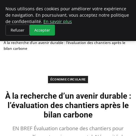
Climategatecountryclub.com
Nous utilisons des cookies pour améliorer votre expérience
de navigation. En poursuivant, vous acceptez notre politique
de confidentialité.
En savoir plus
Refuser
Accepter
Accueil
Économie circulaire
À la recherche d’un avenir durable : l’évaluation des chantiers après le
bilan carbone
ÉCONOMIE CIRCULAIRE
À la recherche d’un avenir durable :
l’évaluation des chantiers après le
bilan carbone
EN BREF Évaluation carbone des chantiers pour