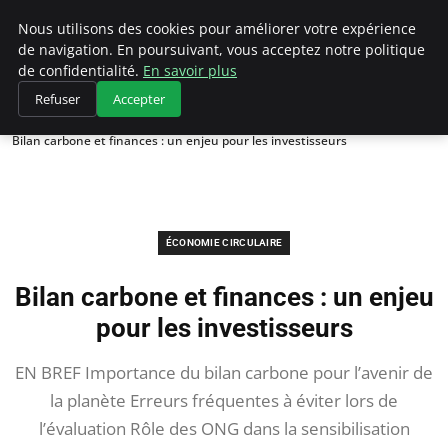
Climategatecountryclub.com
Nous utilisons des cookies pour améliorer votre expérience
de navigation. En poursuivant, vous acceptez notre politique
de confidentialité.
En savoir plus
Refuser
Accepter
Accueil
Économie circulaire
Bilan carbone et finances : un enjeu pour les investisseurs
ÉCONOMIE CIRCULAIRE
Bilan carbone et finances : un enjeu
pour les investisseurs
EN BREF Importance du bilan carbone pour l’avenir de
la planète Erreurs fréquentes à éviter lors de
l’évaluation Rôle des ONG dans la sensibilisation