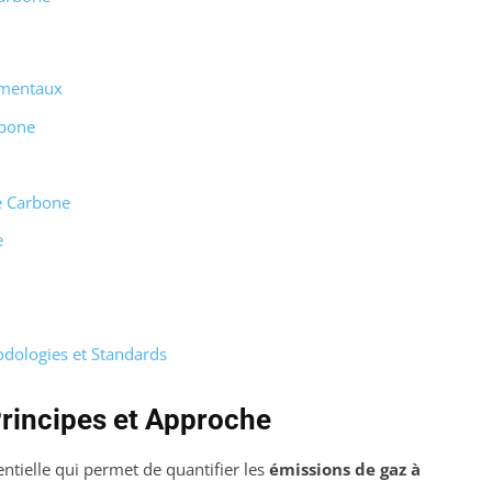
amentaux
rbone
é Carbone
e
dologies et Standards
rincipes et Approche
tielle qui permet de quantifier les
émissions de gaz à