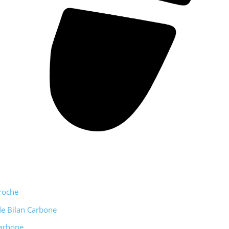
roche
e Bilan Carbone
arbone