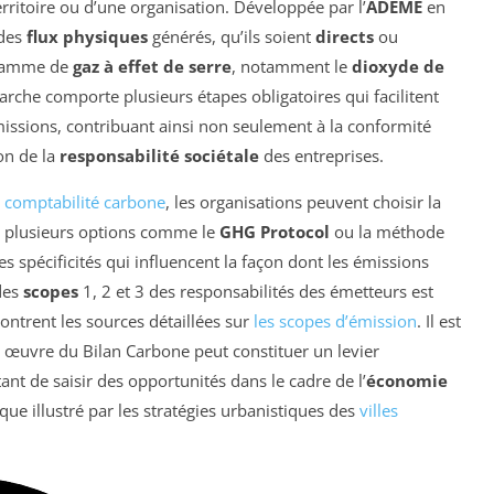
erritoire ou d’une organisation. Développée par l’
ADEME
en
 des
flux physiques
générés, qu’ils soient
directs
ou
 gamme de
gaz à effet de serre
, notamment le
dioxyde de
rche comporte plusieurs étapes obligatoires qui facilitent
missions, contribuant ainsi non seulement à la conformité
on de la
responsabilité sociétale
des entreprises.
 comptabilité carbone
, les organisations peuvent choisir la
mi plusieurs options comme le
GHG Protocol
ou la méthode
 spécificités qui influencent la façon dont les émissions
des
scopes
1, 2 et 3 des responsabilités des émetteurs est
ontrent les sources détaillées sur
les scopes d’émission
. Il est
 œuvre du Bilan Carbone peut constituer un levier
ant de saisir des opportunités dans le cadre de l’
économie
ue illustré par les stratégies urbanistiques des
villes