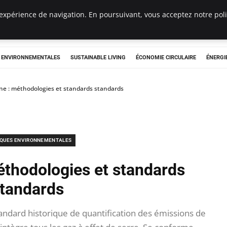
expérience de navigation. En poursuivant, vous acceptez notre polit
tryclub.com
S ENVIRONNEMENTALES
SUSTAINABLE LIVING
ÉCONOMIE CIRCULAIRE
ÉNERGI
ne : méthodologies et standards standards
IQUES ENVIRONNEMENTALES
éthodologies et standards
tandards
ndard historique de quantification des émissions de