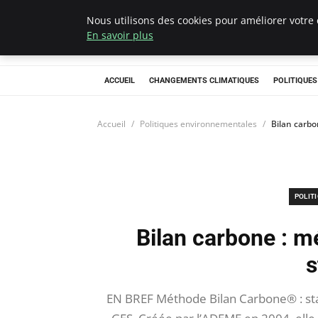
Nous utilisons des cookies pour améliorer votre 
Climategatecoun
En savoir plus
ACCUEIL
CHANGEMENTS CLIMATIQUES
POLITIQUE
Accueil
Politiques environnementales
Bilan carbo
POLIT
Bilan carbone : m
s
EN BREF Méthode Bilan Carbone® : sta