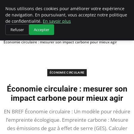
Climategatecountryclub.com
Nous utilisons des cookies pour améliorer votre expérience
de navigation. En poursuivant, vous acceptez notre politique
de confidentialité.
En savoir plus
Refuser
Accepter
Accueil
Économie circulaire
Économie circulaire : mesurer son impact carbone pour mieux agir
ÉCONOMIE CIRCULAIRE
Économie circulaire : mesurer son
impact carbone pour mieux agir
EN BREF Économie circulaire : Un modèle pour réduire
l’empreinte écologique. Empreinte carbone : Mesure
des émissions de gaz à effet de serre (GES). Calculer