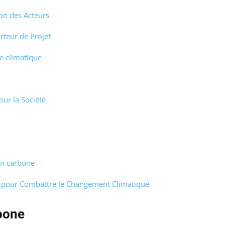
on des Acteurs
rteur de Projet
ue climatique
ur la Société
on carbone
es pour Combattre le Changement Climatique
bone