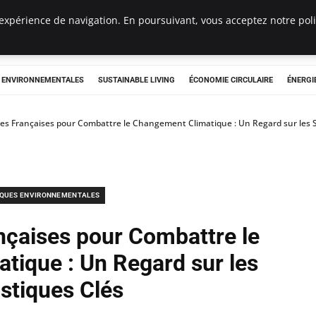
expérience de navigation. En poursuivant, vous acceptez notre polit
tryclub.com
S ENVIRONNEMENTALES
SUSTAINABLE LIVING
ÉCONOMIE CIRCULAIRE
ÉNERGI
ives Françaises pour Combattre le Changement Climatique : Un Regard sur les S
IQUES ENVIRONNEMENTALES
ançaises pour Combattre le
tique : Un Regard sur les
istiques Clés