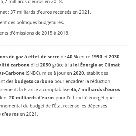
45,7 milliards d’euros en 2018.
at : 37 milliards d’euros recensés en 2021.
ent des politiques budgétaires.
ments d’émissions de 2015 à 2018.
ons de gaz à effet de serre
de
40 %
entre
1990
et
2030
,
alité carbone
d’ici
2050
grâce à la
loi Énergie et Climat
s-Carbone
(SNBC), mise à jour en
2020
, établit des
xant des
budgets carbone
pour encadrer la réduction
issement, la France a comptabilisé
45,7 milliards d’euros
 dont
20 milliards d’euros
pour l’efficacité énergétique.
onnemental du budget de l’État recense les dépenses
s d’euros
en 2021.