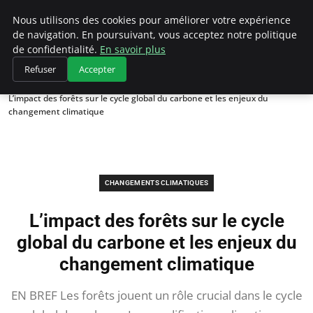
Climategatecountryclub.com
Nous utilisons des cookies pour améliorer votre expérience
de navigation. En poursuivant, vous acceptez notre politique
de confidentialité.
En savoir plus
Refuser
Accepter
Accueil
Changements climatiques
L’impact des forêts sur le cycle global du carbone et les enjeux du
changement climatique
CHANGEMENTS CLIMATIQUES
L’impact des forêts sur le cycle
global du carbone et les enjeux du
changement climatique
EN BREF Les forêts jouent un rôle crucial dans le cycle