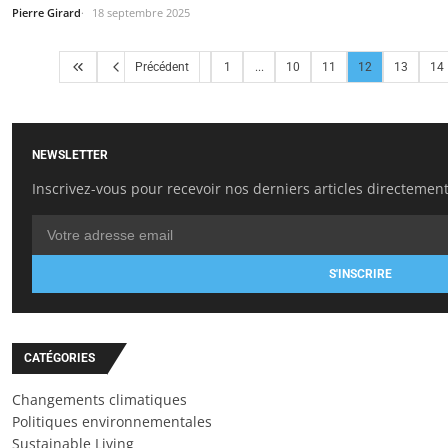
Pierre Girard
18 septembre 2025
Précédent
1
...
10
11
12
13
14
NEWSLETTER
Inscrivez-vous pour recevoir nos derniers articles directement
S'INSCRIRE
CATÉGORIES
Changements climatiques
Politiques environnementales
Sustainable Living