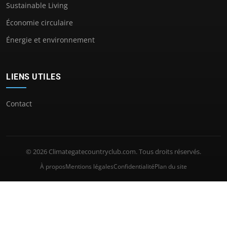
Sustainable Living
Économie circulaire
Énergie et environnement
LIENS UTILES
Contact
© 2026 Climategatecountryclub.com. Tous droits réservés.
À propos
Mentions légales
Confidentialité
Plan du site