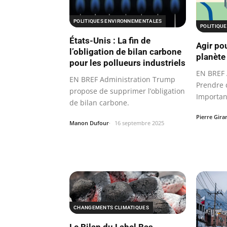
POLITIQUES ENVIRONNEMENTALES
POLITIQU
États-Unis : La fin de
Agir po
l’obligation de bilan carbone
planète
pour les pollueurs industriels
EN BREF A
EN BREF Administration Trump
Prendre d
propose de supprimer l’obligation
Importan
de bilan carbone.
quotidie
Pierre Gira
Manon Dufour
16 septembre 2025
CHANGEMENTS CLIMATIQUES