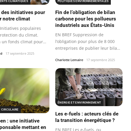
NTS CLIMATIQUES
POLITIQUES ENVIRONNEMENTALES
 des initiatives pour
Fin de l’obligation de bilan
r notre climat
carbone pour les pollueurs
industriels aux États-Unis
nitiatives populaires
EN BREF Suppression de
rotection du climat.
l’obligation pour plus de 8 000
à un fonds climat pour
entreprises de publier leur bilan
rd
17 septembre 2025
carbone.
Charlotte Lemaire
17 septembre 2025
ÉNERGIE ET ENVIRONNEMENT
 CIRCULAIRE
Les e-fuels : acteurs clés de
la transition énergétique ?
n : une initiative
ponsable mettant en
EN BREF Les e-fuels, ou