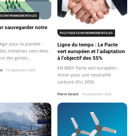
ES ENVIRONNEMENTALES
ur sauvegarder notre
POLITIQUES ENVIRONNEMENTALES
gir pour la planète :
Ligne du temps : Le Pacte
es initiatives concrètes.
vert européen et l’adaptation
ce des gestes
à l’objectif des 55%
ns…
EN BREF Pacte vert européen :
rd
15 septembre 2025
Vision pour une neutralité
carbone d’ici 2050.
Pierre Girard
14 septembre 2025