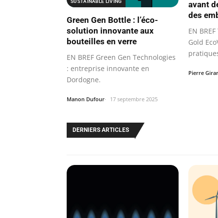
SUSTAINABLE LIVING
avant d
des emb
Green Gen Bottle : l’éco-
solution innovante aux
EN BREF 
bouteilles en verre
Gold Eco
pratique
EN BREF Green Gen Technologies
la…
: entreprise innovante en
Pierre Gira
Dordogne.
Manon Dufour
17 septembre 2025
DERNIERS ARTICLES