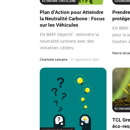
ÉCONOMIE CIRCULAIRE
CHANGEME
Plan d’Action pour Atteindre
Prendre
la Neutralité Carbone : Focus
protége
sur les Véhicules
EN BREF I
EN BREF Objectif : Atteindre la
pour la p
neutralité carbone avec des
Soutien 
initiatives ciblées.
des…
Pierre Gira
Charlotte Lemaire
17 septembre 2025
ÉCONOMIE
TCL Gree
éco-res