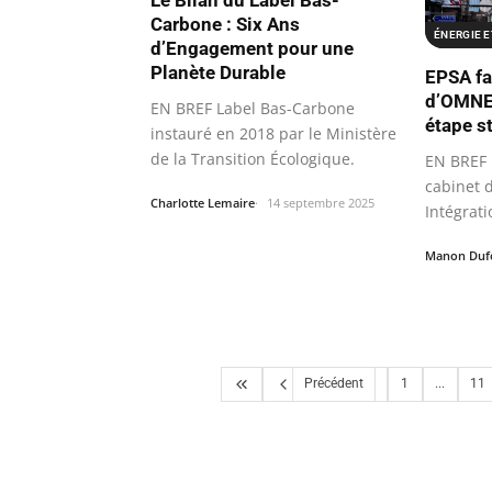
Le Bilan du Label Bas-
Carbone : Six Ans
ÉNERGIE 
d’Engagement pour une
Planète Durable
EPSA fai
d’OMNEG
EN BREF Label Bas-Carbone
étape s
instauré en 2018 par le Ministère
de la Transition Écologique.
EN BREF
cabinet d
Charlotte Lemaire
14 septembre 2025
Intégrat
la…
Manon Duf
Précédent
1
...
11