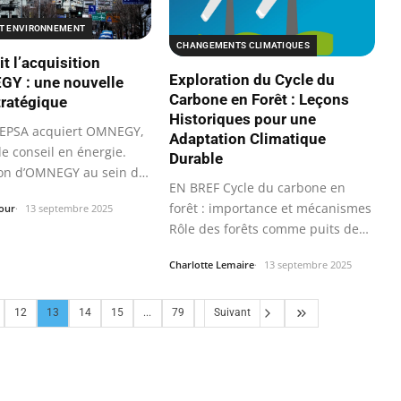
ET ENVIRONNEMENT
CHANGEMENTS CLIMATIQUES
t l’acquisition
Exploration du Cycle du
Y : une nouvelle
Carbone en Forêt : Leçons
tratégique
Historiques pour une
 EPSA acquiert OMNEGY,
Adaptation Climatique
e conseil en énergie.
Durable
ion d’OMNEGY au sein de
EN BREF Cycle du carbone en
forêt : importance et mécanismes
our
13 septembre 2025
Rôle des forêts comme puits de
carbone…
Charlotte Lemaire
13 septembre 2025
12
13
14
15
...
79
Suivant