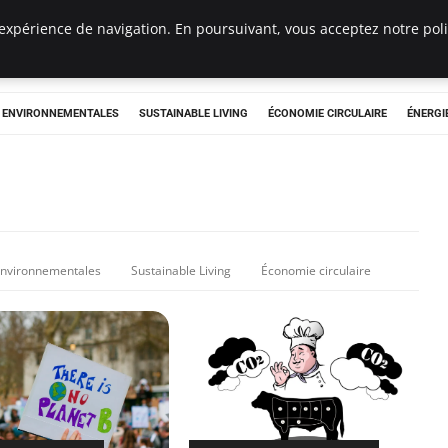
expérience de navigation. En poursuivant, vous acceptez notre polit
tryclub.com
S ENVIRONNEMENTALES
SUSTAINABLE LIVING
ÉCONOMIE CIRCULAIRE
ÉNERGI
 environnementales
Sustainable Living
Économie circulaire