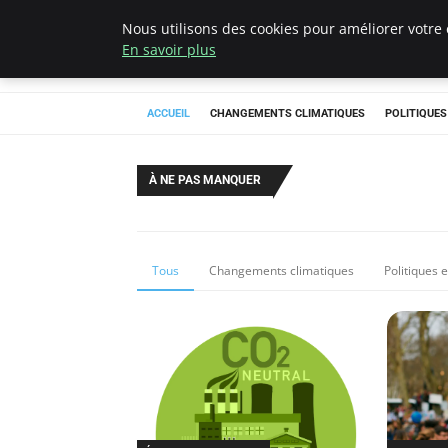
Nous utilisons des cookies pour améliorer votre 
Climategatecoun
En savoir plus
ACCUEIL
CHANGEMENTS CLIMATIQUES
POLITIQUE
À NE PAS MANQUER
Tous
Changements climatiques
Politiques