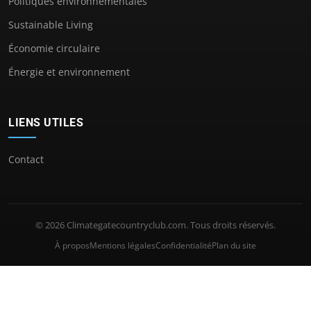
Politiques environnementales
Sustainable Living
Économie circulaire
Énergie et environnement
LIENS UTILES
Contact
© 2026 Climategatecountryclub.com. Tous droits réservés.
À propos
Mentions légales
Confidentialité
Plan du site