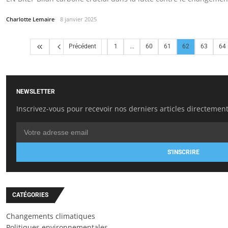
Charlotte Lemaire
8 janvier 2025
Précédent
1
...
60
61
62
63
64
NEWSLETTER
Inscrivez-vous pour recevoir nos derniers articles directement
S'INSCRIRE
CATÉGORIES
Changements climatiques
Politiques environnementales