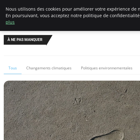
Climategatecountryclub.com
Nous utilisons des cookies pour améliorer votre expérience de n
En poursuivant, vous acceptez notre politique de confidentialit
plus
À NE PAS MANQUER
Tous
Changements climatiques
Politiques environnementales