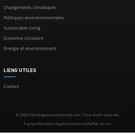
Changements climatiques
Politiques environnementales
Sustainable Living
Économie circulaire
Énergie et environnement
LIENS UTILES
Contact
© 2026 Climategatecountryclub.com. Tous droits réservés.
À propos
Mentions légales
Confidentialité
Plan du site