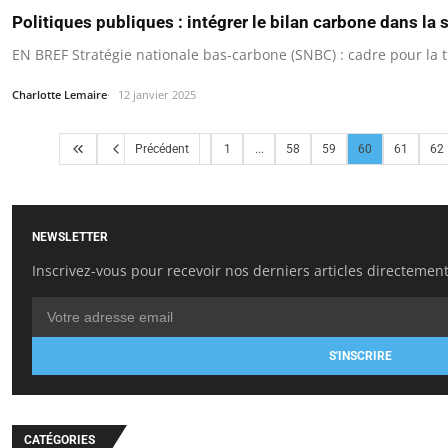
Politiques publiques : intégrer le bilan carbone dans la 
EN BREF Stratégie nationale bas-carbone (SNBC) : cadre pour la
Charlotte Lemaire
12 janvier 2025
Précédent
1
...
58
59
60
61
62
NEWSLETTER
Inscrivez-vous pour recevoir nos derniers articles directement
S'INSCRIRE
CATÉGORIES