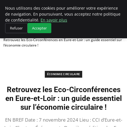
Climategatecountryclub.com
Nous utilisons des cookies pour améliorer votre expérience
de navigation. En poursuivant, vous acceptez notre politique
de confidentialité.
En savoir plus
Refuser
Accepter
Accueil
Économie circulaire
Retrouvez les Eco-Circonférences en Eure-et-Loir : un guide essentiel sur
l’économie circulaire !
ÉCONOMIE CIRCULAIRE
Retrouvez les Eco-Circonférences
en Eure-et-Loir : un guide essentiel
sur l’économie circulaire !
EN BREF Date : 7 novembre 2024 Lieu : CCI d’Eure-et-