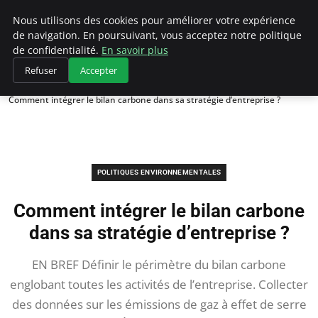
Climategatecountryclub.com
Nous utilisons des cookies pour améliorer votre expérience
de navigation. En poursuivant, vous acceptez notre politique
de confidentialité.
En savoir plus
Refuser
Accepter
Accueil
Politiques environnementales
Comment intégrer le bilan carbone dans sa stratégie d’entreprise ?
POLITIQUES ENVIRONNEMENTALES
Comment intégrer le bilan carbone
dans sa stratégie d’entreprise ?
EN BREF Définir le périmètre du bilan carbone
englobant toutes les activités de l’entreprise. Collecter
des données sur les émissions de gaz à effet de serre