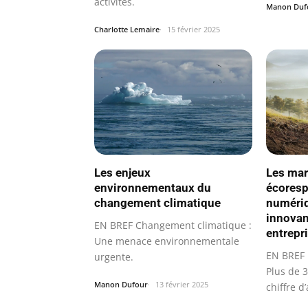
activités.
Manon Duf
Charlotte Lemaire
15 février 2025
Les enjeux
Les mar
environnementaux du
écoresp
changement climatique
numériq
innovan
EN BREF Changement climatique :
entrepr
Une menace environnementale
EN BREF 
urgente.
Plus de 3
Manon Dufour
13 février 2025
chiffre d’