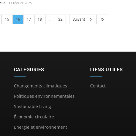
our
11 février 2025
15
16
17
18
...
22
Suivant
CATÉGORIES
LIENS UTILES
Changements climatiques
Contact
Politiques environnementales
Sustainable Living
Économie circulaire
Énergie et environnement