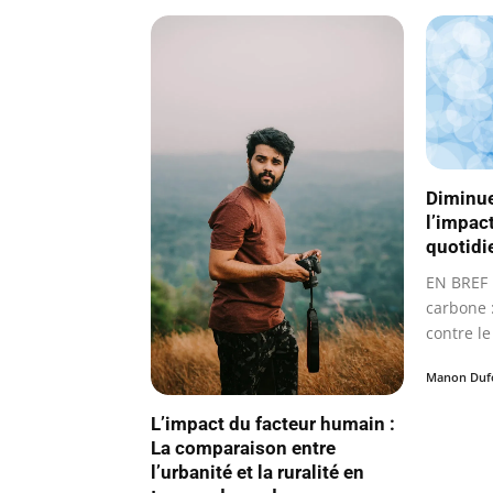
Diminue
l’impac
quotidi
EN BREF 
carbone :
contre l
Manon Duf
L’impact du facteur humain :
La comparaison entre
l’urbanité et la ruralité en