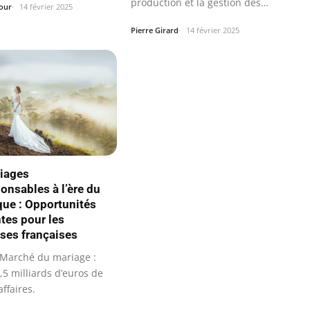
production et la gestion des
our
14 février 2025
ressources.
Pierre Girard
14 février 2025
iages
onsables à l’ère du
ue : Opportunités
tes pour les
ises françaises
Marché du mariage :
,5 milliards d’euros de
affaires.