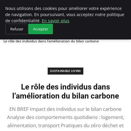
Climategatecountryclub.com
Nous utilisons des cookies pour améliorer votre expérience
de navigation. En poursuivant, vous acceptez notre politique
de confidentialité.
En savoir plus
Refuser
Accepter
Accueil
Sustainable Living
Le rôle des individus dans l’amélioration du bilan carbone
SUSTAINABLE LIVING
Le rôle des individus dans
l’amélioration du bilan carbone
EN BREF Impact des individus sur le bilan carbone
Analyse des comportements quotidiens : logement,
alimentation, transport Pratiques du zéro déchet et