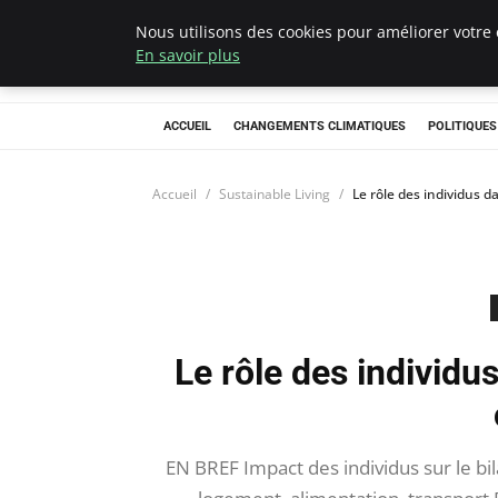
Nous utilisons des cookies pour améliorer votre 
Climategatecoun
En savoir plus
ACCUEIL
CHANGEMENTS CLIMATIQUES
POLITIQUE
Accueil
Sustainable Living
Le rôle des individus d
Le rôle des individus
EN BREF Impact des individus sur le b