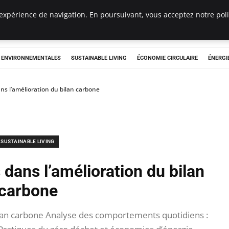
expérience de navigation. En poursuivant, vous acceptez notre polit
tryclub.com
S ENVIRONNEMENTALES
SUSTAINABLE LIVING
ÉCONOMIE CIRCULAIRE
ÉNERGI
ans l’amélioration du bilan carbone
SUSTAINABLE LIVING
 dans l’amélioration du bilan
carbone
ilan carbone Analyse des comportements quotidiens :