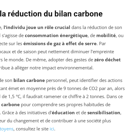
 la réduction du bilan carbone
e,
l’individu joue un rôle crucial
dans la réduction de son
l s’agisse de
consommation énergétique
, de
mobilité
, ou
ecte sur les
émissions de gaz à effet de serre
. Par
 locaux et de saison peut nettement diminuer l’empreinte
vers le monde. De même, adopter des gestes de
zéro déchet
ibue à alléger notre impact environnemental.
 de son
bilan carbone
personnel, peut identifier des actions
itant émet en moyenne près de 9 tonnes de CO2 par an, alors
 de 1,5 °C, il faudrait ramener ce chiffre à 2 tonnes. Dans ce
n carbone
pour comprendre ses propres habitudes de
Grâce à des initiatives d’
éducation
et de
sensibilisation
,
teur du changement et de contribuer à une société plus
itoyens
, consultez le site
ici
.