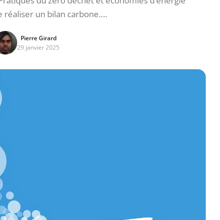
 Pratiques du zéro déchet et économies d’énergie
 réaliser un bilan carbone….
Pierre Girard
29 janvier 2025