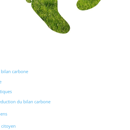
u bilan carbone
e
tiques
réduction du bilan carbone
iens
 citoyen