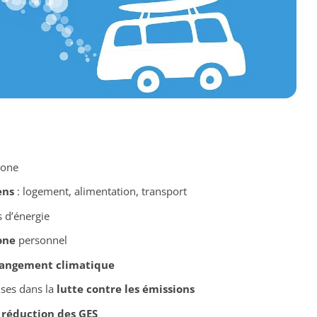
bone
ens
: logement, alimentation, transport
 d’énergie
one
personnel
angement climatique
ises dans la
lutte contre les émissions
t
réduction des GES