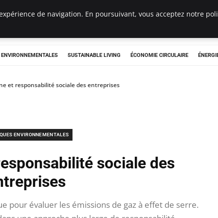
expérience de navigation. En poursuivant, vous acceptez notre polit
tryclub.com
S ENVIRONNEMENTALES
SUSTAINABLE LIVING
ÉCONOMIE CIRCULAIRE
ÉNERGI
ne et responsabilité sociale des entreprises
IQUES ENVIRONNEMENTALES
responsabilité sociale des
ntreprises
ue pour évaluer les émissions de gaz à effet de serre.