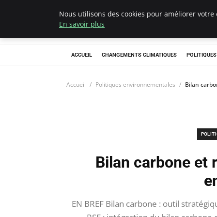
Nous utilisons des cookies pour améliorer votre 
Climategatecoun
En savoir plus
ACCUEIL
CHANGEMENTS CLIMATIQUES
POLITIQUE
Accueil
Politiques environnementales
Bilan carbo
POLIT
Bilan carbone et 
e
EN BREF Bilan carbone : outil stratégiq